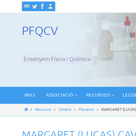
Ir
al
contenido
PFQCV
Ensenyem Física i Química
Ir
INICI
ASSOCIACIÓ
RECURSOS
LEGIS
al
contenido
Inicio
Recursos
Gènere
Pioneras
MARGARET (LUCAS)
MARGARET (LUCAS) CAVE