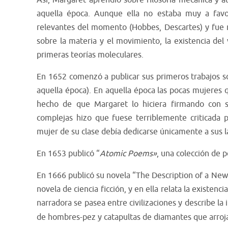
Asi, Margaret aprendió sobre filosofía mecánica y
aquella época. Aunque ella no estaba muy a fav
relevantes del momento (Hobbes, Descartes) y fue m
sobre la materia y el movimiento, la existencia del 
primeras teorías moleculares.
En 1652 comenzó a publicar sus primeros trabajos sob
aquella época). En aquella época las pocas mujeres 
hecho de que Margaret lo hiciera firmando con s
complejas hizo que fuese terriblemente criticada 
mujer de su clase debía dedicarse únicamente a sus l
En 1653 publicó “
Atomic Poems»
, una colección de 
En 1666 publicó su novela “The Description of a New
novela de ciencia ficción, y en ella relata la existenc
narradora se pasea entre civilizaciones y describe l
de hombres-pez y catapultas de diamantes que arroj