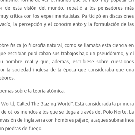
 atomismo, forma de ver el mundo que se hizo muy popular en
or de esta visión del mundo:
rebatió a los pensadores más
uy crítica con los experimentalistas.
Participó en discusiones
vacío, la percepción y el conocimiento y la formulación de las
re física (o filosofía natural, como se llamaba esta ciencia en
que escribían publicaban sus trabajos bajo un pseudónimo, y el
u nombre real y que, además, escribiese sobre cuestiones
por la sociedad inglesa de la época que consideraba que una
abores.
poemas sobre la teoría atómica.
 World, Called The Blazing-World
”
. Está considerada la primera
ia de otros mundos a los que se llega a través del Polo Norte. La
a invasión de Inglaterra con hombres pájaro, ataques submarinos
an piedras de fuego
.