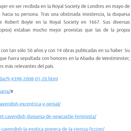
mujer en ser recibida en la Royal Society de Londres en mayo de
hacia su persona. Tras una obstinada insistencia, la duquesa
de Robert Boyle en la Royal Society en 1667. Sus diversas
scopios) estaban mucho mejor provistas que las de la propia
con tan sólo 50 años y con 14 obras publicadas en su haber. Su
o que fuera sepultada con honores en la Abadia de Westminster,
es más relevantes del país.
dar/9-4398-2008-01-20.html
naria/
#
avendish-excentrica-y-genial/
t-cavendish-duquesa-de-newcastle-feminista/
cavendish-la-exotica-pionera-de-la-ciencia-ficcion/